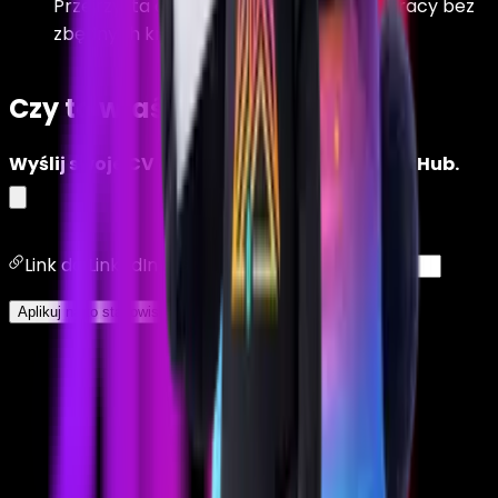
Przejrzysta oferta i rozpoczęcie współpracy bez
zbędnych kroków.
Czy to właśnie Ty?
Wyślij swoje CV oraz link do LinkedIn lub GitHub.
Twoje CV
twoje CV
Link do LinkedIn／GitHub
Aplikuj na to stanowisko