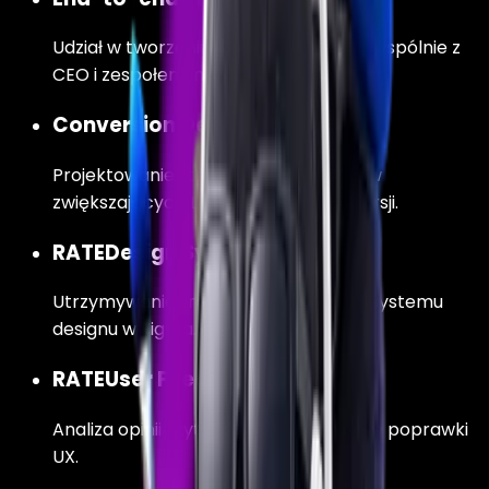
Udział w tworzeniu strategii produktu wspólnie z
CEO i zespołem inżynierów.
Conversion Design:
Projektowanie i testowanie interfejsów
zwiększających LTV i wskaźniki konwersji.
RATEDesign System:
Utrzymywanie i rozwój skalowalnego systemu
designu w Figma.
RATEUser Feedback:
Analiza opinii użytkowników i iteracyjne poprawki
UX.