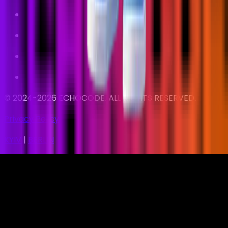
©
2024
-
2026
ECHOCODE. ALL RIGHTS RESERVED.
Privacy Policy
KYIV
|
BERLIN