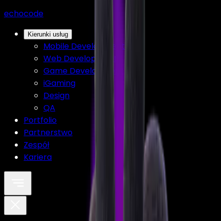
echocode
Kierunki usług
Mobile Development
Web Development
Game Development
iGaming
Design
QA
Portfolio
Partnerstwo
Zespół
Kariera