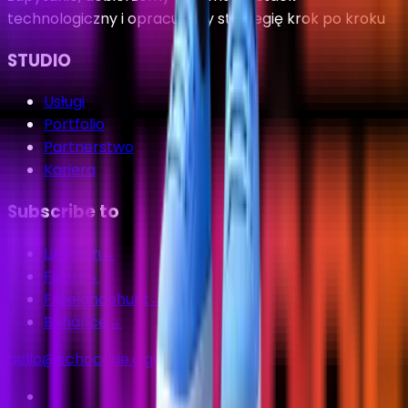
technologiczny i opracujemy strategię krok po kroku
STUDIO
Usługi
Portfolio
Partnerstwo
Kariera
Subscribe to
LinkedIn
→
Fiverr
→
Freelancehunt
→
Behance
→
hello
@
echocode.digital