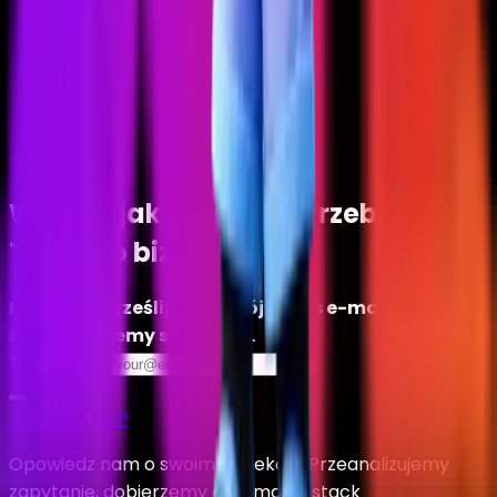
Wiemy, jak spełnić potrzeby
Twojego biznesu
Po prostu prześlij nam swój adres e-mail, a
skontaktujemy się z Tobą.
Twój e-mail
.DIGITAL
.APP
Opowiedz nam o swoim projekcie. Przeanalizujemy
zapytanie, dobierzemy optymalny stack