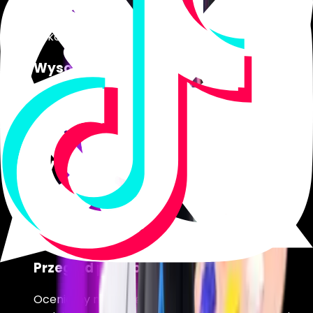
Pracujemy z konwersjami, lejkami i flow — nie
tylko z estetyką.
Wysoki poziom autonomii
Umiejętność samodzielnego prowadzenia zadania
od pomysłu do mierzalnego rezultatu.
Etapy rekrutacji
Krok 01
Przegląd portfolio
Oceniamy myślenie projektowe, logikę