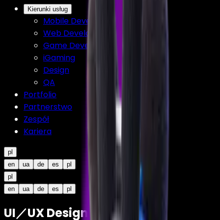
Kierunki usług
Mobile Development
Web Development
Game Development
iGaming
Design
QA
Portfolio
Partnerstwo
Zespół
Kariera
pl
en
ua
de
es
pl
pl
en
ua
de
es
pl
UI／UX Designer