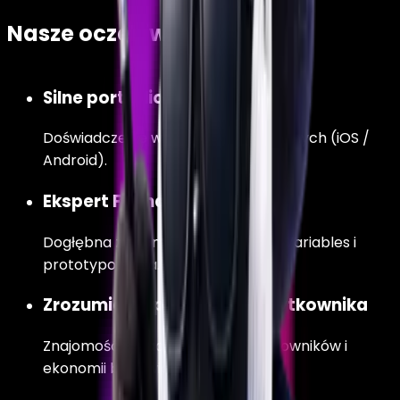
Nasze oczekiwania
Silne portfolio
Doświadczenie w produktach mobilnych (iOS /
Android).
Ekspert Figma
Dogłębna znajomość Auto Layout, Variables i
prototypowania.
Zrozumienie psychologii użytkownika
Znajomość zasad zachowań użytkowników i
ekonomii behawioralnej.