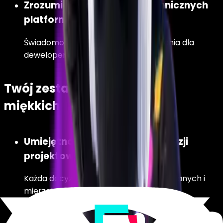
Zrozumienie ograniczeń technicznych
platform
Świadomość, co jest łatwe do wdrożenia dla
deweloperów, a co nie.
Twój zestaw umiejętności
miękkich
Umiejętność uzasadniania decyzji
projektowych
Każda decyzja opiera się na hipotezie, danych i
mierzalnym wpływie na produkt.
Chęć pracy z metrykami produktu