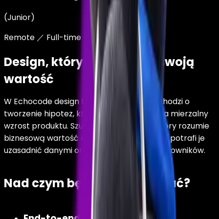
(
Junior
)
Remote ／ Full-time
Design, który udowadnia swoją
wartość
W Echocode design to nie tylko wygląd. Chodzi o
tworzenie hipotez, które przekładają się na mierzalny
wzrost produktu. Szukamy projektanta, który rozumie
biznesową wartość decyzji produktowych i potrafi je
uzasadnić danymi oraz zachowaniami użytkowników.
Nad czym będziesz pracować?
End-to-end Product Design: