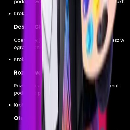
podejmowania decyzji i realny wpływ na produkt.
Krok 02
Design Challenge
Oceniamy, jak formułujesz hipotezy i pracujesz w
ograniczeniach.
Krok 03
Rozmowa kwalifikacyjna
Rozmowa z zespołem produktowym na temat
podejścia, procesu i współpracy.
Krok 04
Oferta